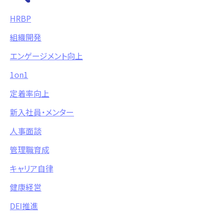
HRBP
組織開発
エンゲージメント向上
1on1
定着率向上
新入社員・メンター
人事面談
管理職育成
キャリア自律
健康経営
DEI推進