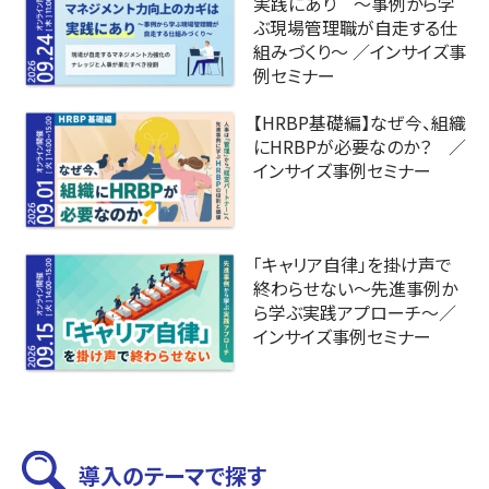
実践にあり ～事例から学
ぶ現場管理職が自走する仕
組みづくり～ ／インサイズ事
例セミナー
【HRBP基礎編】なぜ今、組織
にHRBPが必要なのか？ ／
インサイズ事例セミナー
「キャリア自律」を掛け声で
終わらせない〜先進事例か
ら学ぶ実践アプローチ～／
インサイズ事例セミナー
導入のテーマで探す