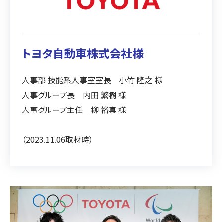
トヨタ自動車株式会社様
人事部 技能系人事室室長 小竹 隆之 様
人事グループ長 内田 繁樹 様
人事グループ主任 柳 裕真 様
（2023.11.06取材時）