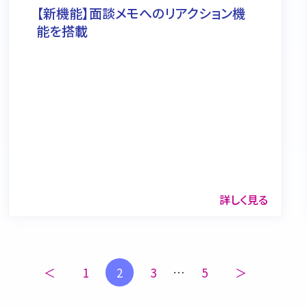
【新機能】面談メモへのリアクション機
能を搭載
詳しく見る
＜
1
2
3
…
5
＞