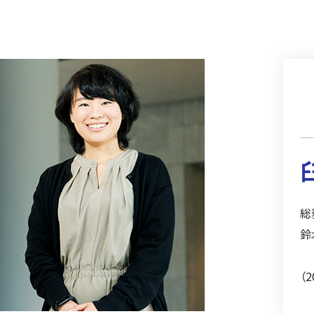
総
鈴
（2