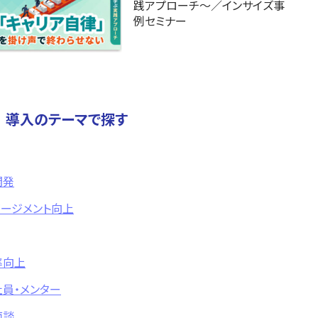
践アプローチ～／インサイズ事
例セミナー
導入のテーマで探す
開発
ゲージメント向上
率向上
員・メンター
面談