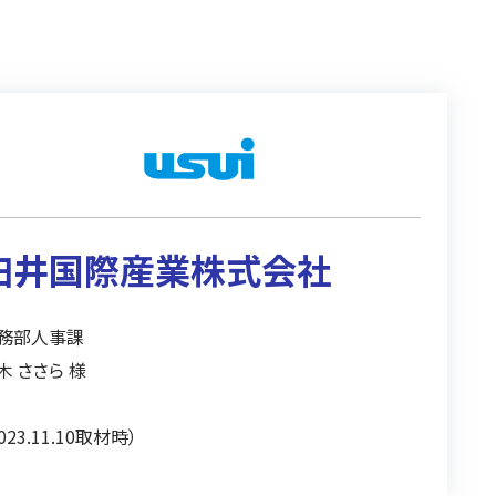
臼井国際産業株式会社
務部人事課
木 ささら 様
023.11.10取材時）