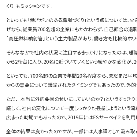
くり」もミッションです。
といっても「働きがいのある職場づくり」という点については、
ぜなら、従業員700名超の企業にもかかわらず、自己都合の退
「高圧燃料噴射管」という主力製品があり、働き方も比較的ホワ
そんななかで社内の状況に注目するきっかけになったのは、離
から2桁台に入り、20名に近づいていくという緩やかな変化が、20
といっても、700名超の企業で年間20名程度なら、まだまだ平
からの需要について議論されたタイミングでもあったので、外的
ただ、「本当に外的要因のせいにしていいのか？」というすっき
議して、社内の変化について一度しっかりと把握しようという流
広まった時期でもあったので、2019年にはESサーベイ２を利
全体の結果は良かったのですが、一部には人事課として汲み取る