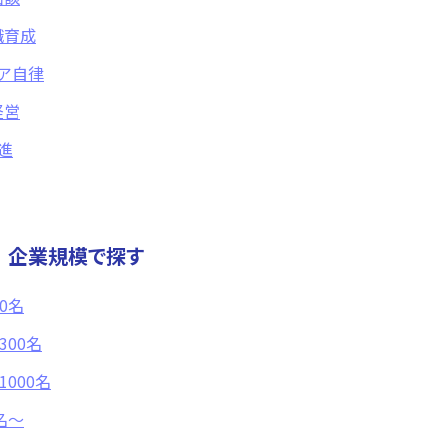
職育成
ア自律
経営
推進
企業規模で探す
00名
300名
1000名
1名〜