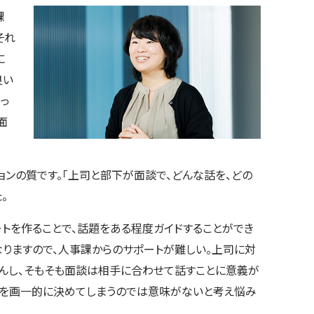
課
それ
に
良い
っ
面
ョンの質です。「上司と部下が面談で、どんな話を、どの
。
ートを作ることで、話題をある程度ガイドすることができ
なりますので、人事課からのサポートが難しい。上司に対
せんし、そもそも面談は相手に合わせて話すことに意義が
容を画一的に決めてしまうのでは意味がないと考え悩み