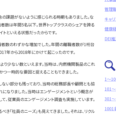
管理
火急の課題がないように感じられる時期もありました。な
キャリ
職者数は年間5名以下。世界トップクラスのシェアを誇る
健康
イトといえる状態だったからです。
DEI
職者数のわずかな増加でした。年間の離職者数が1桁台
17年から2018年にかけて起こったのです。
均より少ない数といえます。当時は、内燃機関製品のこれ
かつ一時的な要因と捉えることもできました。
1〜1
りしない部分も残っており、当時の総務部長や顧問とも協
101〜
れになりました。当時はエンゲージメントという概念が
301～
用して、従業員のエンゲージメント調査も実施しています。
100
べき「社員のニーズ」も見えてきました。それは、リクル