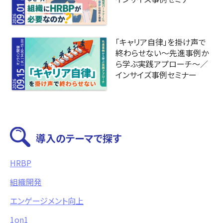
「キャリア自律」を掛け声で
終わらせない〜先進事例か
ら学ぶ実践アプローチ～／
インサイズ事例セミナー
導入のテーマで探す
HRBP
組織開発
エンゲージメント向上
1on1